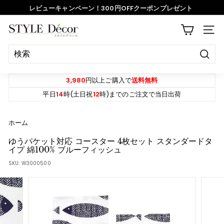
ス
レビューキャンペーン！300円OFFクーポンプレゼント
キ
ッ
ス
S
プ
サイ
ラ
T
イ
Y
ド
決
L
定
シ
E
す
3,980
円以上ご購入で
送料無料
ョ
る
D
平日
14
時(土日祝
12
時)までのご注文で当日出荷
ー
e
を
c
ホーム
一
o
時
ゆうパケット対応 コースター 4枚セット スタンダードタ
r
イプ 綿100% ブルーフィッシュ
停
SKU:
W3000500
止
す
る