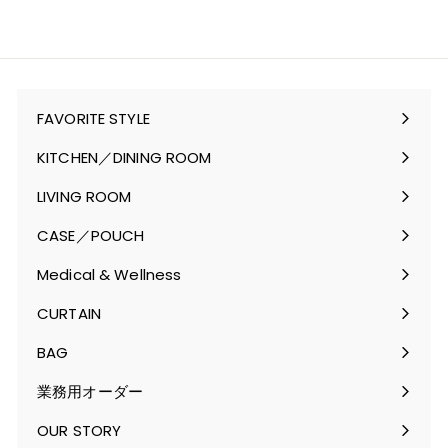
FAVORITE STYLE
サ
ブ
KITCHEN／DINING ROOM
メ
サ
ニ
ブ
LIVING ROOM
ュ
メ
サ
ー
ニ
ブ
CASE／POUCH
を
ュ
メ
サ
開
ー
ニ
ブ
Medical & Wellness
く
を
ュ
メ
サ
開
ー
ニ
ブ
CURTAIN
く
を
ュ
メ
サ
開
ー
ニ
ブ
BAG
く
を
ュ
メ
サ
開
ー
ニ
ブ
業務用オーダー
く
を
ュ
メ
開
ー
ニ
OUR STORY
く
を
ュ