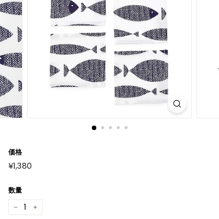
価格
元
¥1,380
¥1,380
の
価
格
数量
−
+