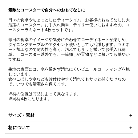
素敵なコースターで自分へのおもてなしに
日々の食卓やちょっとしたティータイム、お客様のおもてなしに大
活躍のコースター。お手入れ簡単、デイリー使いにおすすめの、コ
ースターラミネート4枚セットです。
毎日の食卓のイメージや気分に合わせてコーディネートが楽しめ、
ダイニングテーブルのアクセント使いとしても活躍します。ラミネ
ート加工なので耐久性も高く、汚れてもサッと拭いてお手入れ簡
単。 コースター以外でも、一輪挿しや置物などに敷いても華やか
ですね。
生地の表面には、水を通さず汚れにくいビニールコーティングを施
しています。
食べこぼしや水なども片付けやすく汚れてもサッと拭くだけなの
で、いつでも清潔さを保てます。
※柄の位置は商品によって異なります。
※同柄4枚になります。
サイズ・素材
柄について