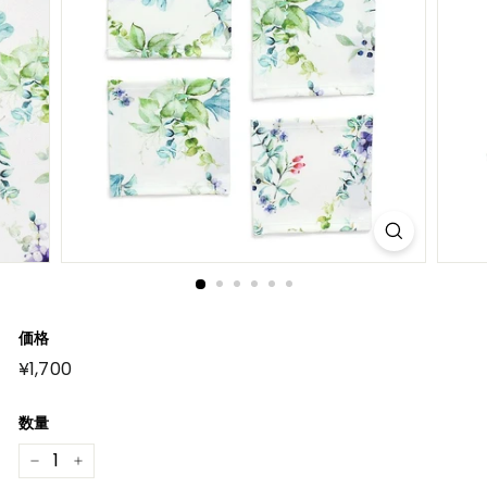
価格
元
¥1,700
¥1,700
の
価
格
数量
−
+