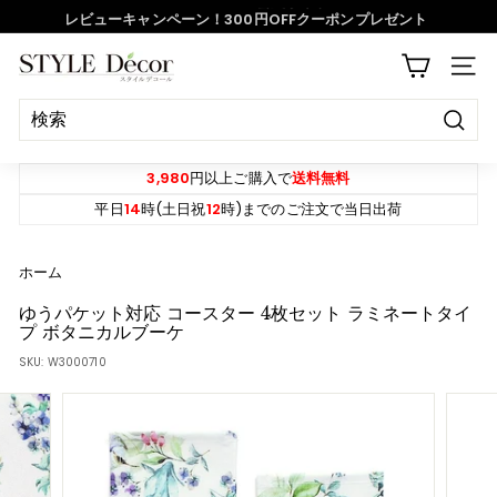
ス
レビューキャンペーン！300円OFFクーポンプレゼント
キ
ッ
ス
S
プ
サイ
ラ
T
イ
Y
ド
決
L
定
シ
E
す
3,980
円以上ご購入で
送料無料
ョ
る
D
平日
14
時(土日祝
12
時)までのご注文で当日出荷
ー
e
を
c
ホーム
一
o
時
ゆうパケット対応 コースター 4枚セット ラミネートタイ
r
プ ボタニカルブーケ
停
SKU:
W3000710
止
す
る