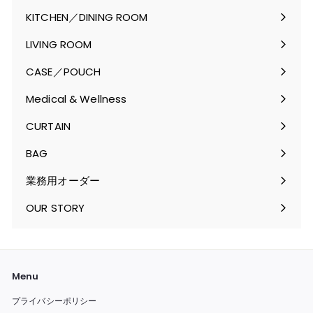
ブ
KITCHEN／DINING ROOM
メ
サ
ニ
ブ
LIVING ROOM
ュ
メ
サ
ー
ニ
ブ
CASE／POUCH
を
ュ
メ
サ
開
ー
ニ
ブ
Medical & Wellness
く
を
ュ
メ
サ
開
ー
ニ
ブ
CURTAIN
く
を
ュ
メ
サ
開
ー
ニ
ブ
BAG
く
を
ュ
メ
サ
開
ー
ニ
ブ
業務用オーダー
く
を
ュ
メ
開
ー
ニ
OUR STORY
く
を
ュ
開
ー
く
を
開
く
Menu
プライバシーポリシー