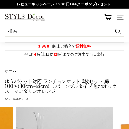
ス
レビューキャンペーン！300円OFFクーポンプレゼント
キ
ッ
ス
S
プ
サイ
ラ
T
イ
Y
ド
決
L
定
シ
E
す
3,980
円以上ご購入で
送料無料
ョ
る
D
平日
14
時(土日祝
12
時)までのご注文で当日出荷
ー
e
を
c
ホーム
一
o
時
ゆうパケット対応 ランチョンマット 2枚セット 綿
r
100％(30cm×45cm) リバーシブルタイプ 無地オック
停
ス・マンダリンオレンジ
止
SKU:
W3103200
す
る