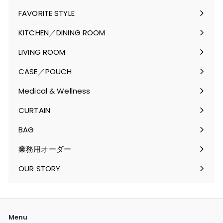
FAVORITE STYLE
サ
ブ
KITCHEN／DINING ROOM
メ
サ
ニ
ブ
LIVING ROOM
ュ
メ
サ
ー
ニ
ブ
CASE／POUCH
を
ュ
メ
サ
開
ー
ニ
ブ
Medical & Wellness
く
を
ュ
メ
サ
開
ー
ニ
ブ
CURTAIN
く
を
ュ
メ
サ
開
ー
ニ
ブ
BAG
く
を
ュ
メ
サ
開
ー
ニ
ブ
業務用オーダー
く
を
ュ
メ
開
ー
ニ
OUR STORY
く
を
ュ
開
ー
く
を
開
く
Menu