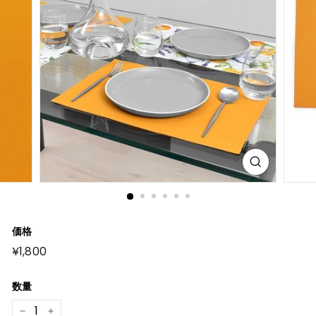
価格
元
¥1,800
¥1,800
の
価
格
数量