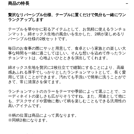
商品の特長
贅沢なリバーシブル仕様、テーブルに置くだけで気分も一緒にワン
ランクアップします
テーブルを華やかに彩るアイテムとして、お気軽に使えるランチョ
ンマット。綿オックス生地の風合いを生かした、2柄が楽しめるリ
バーシブル仕様の2枚セットです。
毎日のお食事の際にサッと用意して、食卓という家族との楽しい大
事な時間を一緒に過ごしてほしい。そんな想いを込めて作ったラン
チョンマットは、心地よいひとときを演出してくれます。
綿オックス生地を贅沢に2枚仕立てで縫製にすることにより、高級
感あふれる厚手でしっかりとしたランチョンマットとして、長く愛
用して頂くことができます。汚れても手洗いで簡単に洗うことがで
きて、常に清潔さを保てます。
ランチョンマットのカラーをテーマや季節によって選ぶことで、コ
ーディネイトの楽しさも広がりそうですね。また、用途として他に
も、デスクサイドや置物に敷いて柄を楽しむこともできる汎用性の
高いアイテムです。
※柄の位置は商品によって異なります。
※同柄2枚になります。