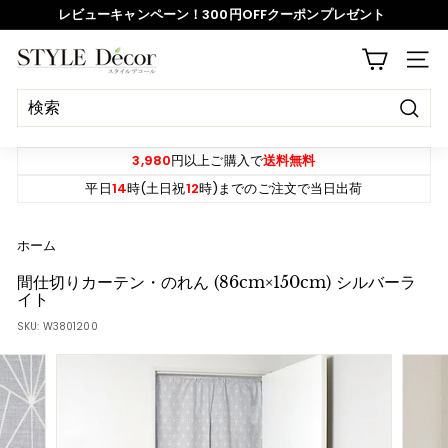
ス
レビューキャンペーン！300円OFFクーポンプレゼント
キ
ッ
ス
S
プ
サイ
ラ
T
イ
Y
ド
決
L
定
シ
E
す
3,980
円以上ご購入で
送料無料
ョ
る
D
平日
14
時(土日祝
12
時)までのご注文で当日出荷
ー
e
を
c
ホーム
一
o
時
間仕切りカーテン・のれん (86cm×150cm) シルバーラ
r
イト
停
SKU:
W3801200
止
す
る