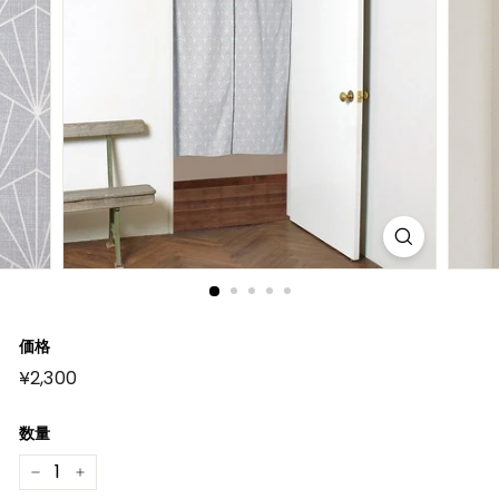
価格
元
¥2,300
¥2,300
の
価
格
数量
−
+