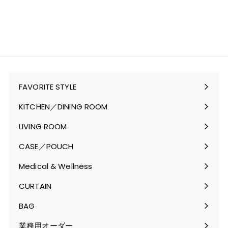
FAVORITE STYLE
サ
ブ
KITCHEN／DINING ROOM
メ
サ
ニ
ブ
LIVING ROOM
ュ
メ
サ
ー
ニ
ブ
CASE／POUCH
を
ュ
メ
サ
開
ー
ニ
ブ
Medical & Wellness
く
を
ュ
メ
サ
開
ー
ニ
ブ
CURTAIN
く
を
ュ
メ
サ
開
ー
ニ
ブ
BAG
く
を
ュ
メ
サ
開
ー
ニ
ブ
業務用オーダー