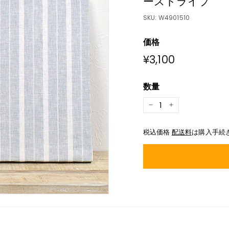
ーストライプ
SKU:
W4901510
価格
元
¥3,100
¥3,100
の
価
数量
格
−
+
税込価格
配送料
は購入手続