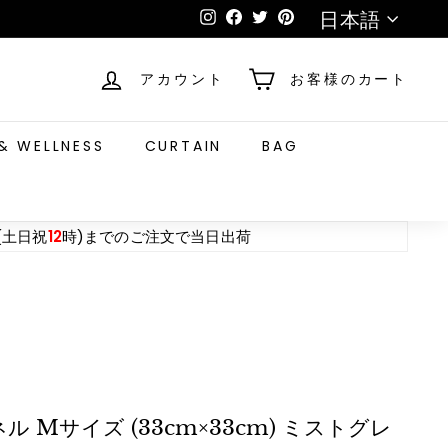
言
日本語
Instagram
Facebook
Twitter
Pinterest
語
アカウント
お客様のカート
& WELLNESS
CURTAIN
BAG
(土日祝
12
時)までのご注文で当日出荷
 Mサイズ (33cm×33cm) ミストグレ