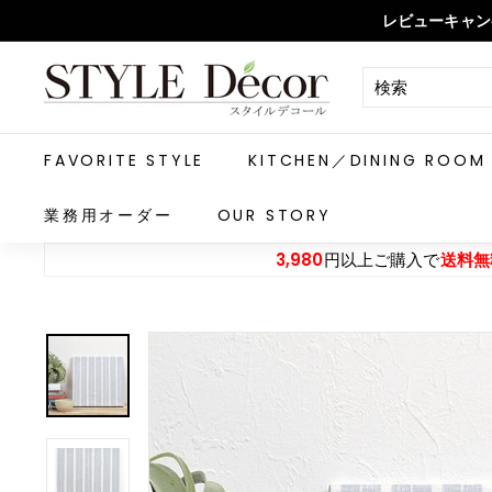
ス
レビューキャン
キ
ッ
S
プ
T
Y
L
FAVORITE STYLE
KITCHEN／DINING ROOM
E
D
業務用オーダー
OUR STORY
e
3,980
円以上ご購入で
送料無
c
o
r