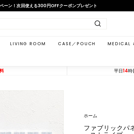
ペーン！次回使える300円OFFクーポンプレゼント
ス
ラ
イ
決
定
ド
す
LIVING ROOM
CASE／POUCH
MEDICAL 
シ
る
ョ
ー
を
料
平日
14
時
一
時
停
止
す
る
ホーム
ファブリックパネル