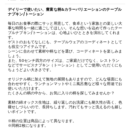
デイリーで使いたい、豊富な柄&カラーバリエーションのテーブル
ナプキン/トーション
毎日のお食事の際にサッと用意して、食卓という家族との楽しい大
事な時間を一緒に過ごしてほしい。そんな想いを込めて作ったテー
ブルナプキン/トーションは、心地よいひとときを演出してくれま
す。
ゲストのおもてなしにも、テーブルウェアのコーディネートとして
も役立つアイテムです。
シーンに合わせて素材や柄などを選び、コーディネートを楽しみま
しょう。
また、50センチ四方のサイズは、ご家庭だけでなく、レストラン
などでサービスナプキン（トーション）としてご使用いただくにも
ちょうどよい大きさです。
オリジナル柄に加えて無地の展開もありますので、どんな場面にも
合わせやすく、ランチョンマットやミニ風呂敷など様々な用途でお
使いいただけます。
たくさんの柄の中から、お気に入りの柄を探してみませんか？
素材の綿オックス生地は、繰り返しのお洗濯にも耐久性が高く、色
褪せしづらいので、長持ちします。汚れてもサッと洗えるのも嬉し
いポイントです。
※柄の位置は商品によって異なります。
※同柄2枚になります。