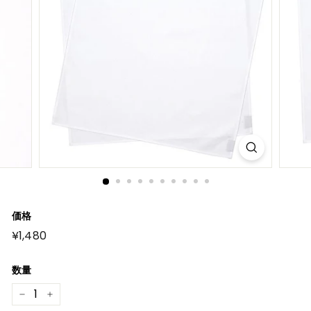
価格
元
¥1,480
¥1,480
の
価
格
数量
−
+