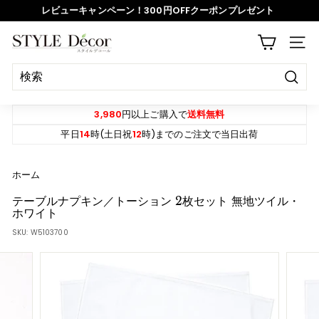
ス
レビューキャンペーン！300円OFFクーポンプレゼント
キ
ッ
ス
S
プ
サイ
ラ
T
イ
Y
ド
決
L
定
シ
E
す
3,980
円以上ご購入で
送料無料
ョ
る
D
平日
14
時(土日祝
12
時)までのご注文で当日出荷
ー
e
を
c
ホーム
一
o
時
テーブルナプキン／トーション 2枚セット 無地ツイル・
r
ホワイト
停
SKU:
W5103700
止
す
る