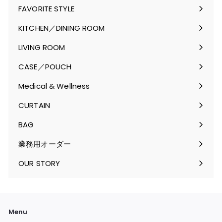
FAVORITE STYLE
サ
ブ
KITCHEN／DINING ROOM
メ
サ
ニ
ブ
LIVING ROOM
ュ
メ
サ
ー
ニ
ブ
CASE／POUCH
を
ュ
メ
サ
開
ー
ニ
ブ
Medical & Wellness
く
を
ュ
メ
サ
開
ー
ニ
ブ
CURTAIN
く
を
ュ
メ
サ
開
ー
ニ
ブ
BAG
く
を
ュ
メ
サ
開
ー
ニ
ブ
業務用オーダー
く
を
ュ
メ
開
ー
ニ
OUR STORY
く
を
ュ
開
ー
く
を
開
く
Menu