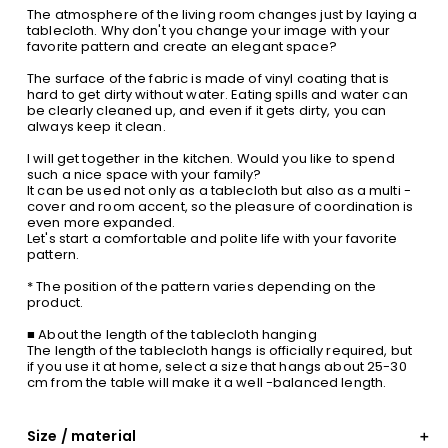
The atmosphere of the living room changes just by laying a
tablecloth. Why don't you change your image with your
favorite pattern and create an elegant space?
The surface of the fabric is made of vinyl coating that is
hard to get dirty without water. Eating spills and water can
be clearly cleaned up, and even if it gets dirty, you can
always keep it clean.
I will get together in the kitchen. Would you like to spend
such a nice space with your family?
It can be used not only as a tablecloth but also as a multi -
cover and room accent, so the pleasure of coordination is
even more expanded.
Let's start a comfortable and polite life with your favorite
pattern.
* The position of the pattern varies depending on the
product.
■ About the length of the tablecloth hanging
The length of the tablecloth hangs is officially required, but
if you use it at home, select a size that hangs about 25-30
cm from the table will make it a well -balanced length.
Size / material