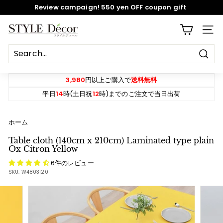
Skip
Review campaign! 550 yen OFF coupon gift
to
content
Pause
S
SITE
slideshow
T
Y
Sear
L
E
3,980
円以上ご購入で
送料無料
D
平日
14
時(土日祝
12
時)までのご注文で当日出荷
e
c
ホーム
o
Table cloth (140cm x 210cm) Laminated type plain
r
Ox Citron Yellow
6件のレビュー
SKU:
W4803120