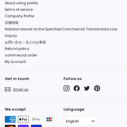
About using points
terms of service
Company Profile
店舗情報
Notation based on the Specified Commercial Transactions Law
inquiry
お問い合せ：法人のお客様
Refund policy
commercial order
My account
Get in touch
Follow us
Instagram
Facebook
Twitter
Pinterest
Email us
We accept
Language
English