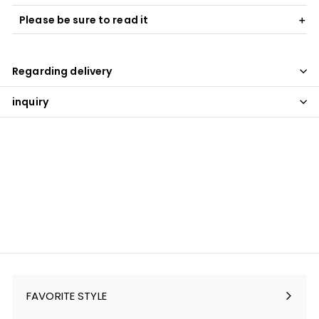
Please be sure to read it
Regarding delivery
inquiry
FAVORITE STYLE
Expand
submenu