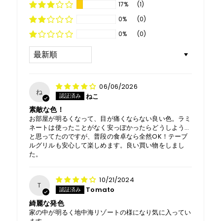
17%
(1)
0%
(0)
0%
(0)
Sort by
06/06/2026
ね
ねこ
素敵な色！
お部屋が明るくなって、目が痛くならない良い色。ラミ
ネートは使ったことがなく安っぽかったらどうしよう…
と思ってたのですが、普段の食卓なら全然OK！テーブ
ルグリルも安心して楽しめます。良い買い物をしまし
た。
10/21/2024
T
Tomato
綺麗な発色
家の中が明るく地中海リゾートの様になり気に入ってい