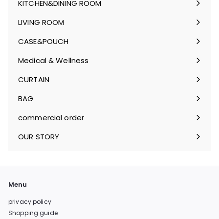
KITCHEN&DINING ROOM
Expand
submenu
LIVING ROOM
Expand
submenu
CASE&POUCH
Expand
submenu
Medical & Wellness
Expand
submenu
CURTAIN
Expand
submenu
BAG
Expand
submenu
commercial order
OUR STORY
Menu
privacy policy
Shopping guide