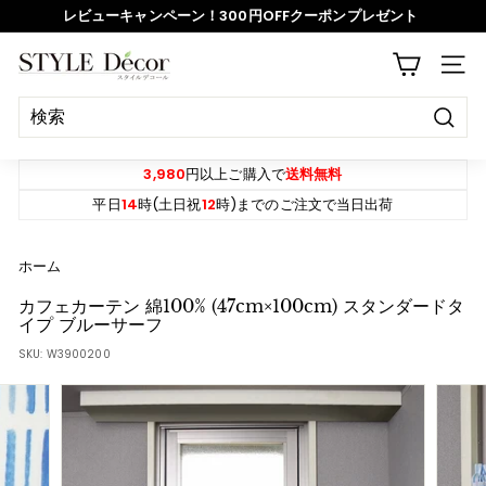
ス
レビューキャンペーン！300円OFFクーポンプレゼント
キ
ッ
ス
S
プ
サイ
ラ
T
イ
Y
ド
決
L
定
シ
E
す
3,980
円以上ご購入で
送料無料
ョ
る
D
平日
14
時(土日祝
12
時)までのご注文で当日出荷
ー
e
を
c
ホーム
一
o
時
カフェカーテン 綿100% (47cm×100cm) スタンダードタ
r
イプ ブルーサーフ
停
SKU:
W3900200
止
す
る