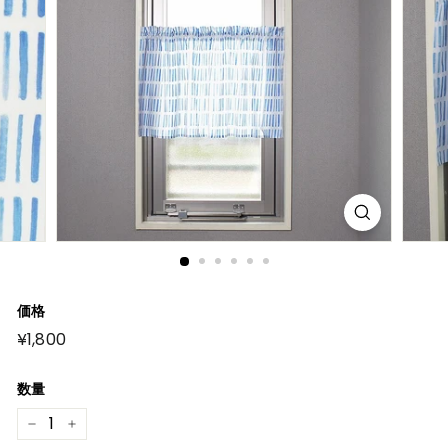
価格
元
¥1,800
¥1,800
の
価
格
数量
−
+