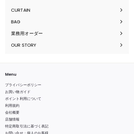
を
ュ
メ
サ
開
ー
ニ
ブ
CURTAIN
く
を
ュ
メ
サ
開
ー
ニ
ブ
BAG
く
を
ュ
メ
サ
開
ー
ニ
ブ
業務用オーダー
く
を
ュ
メ
開
ー
ニ
OUR STORY
く
を
ュ
開
ー
く
を
開
く
Menu
プライバシーポリシー
お買い物ガイド
ポイント利用について
利用規約
会社概要
店舗情報
特定商取引法に基づく表記
お問い合せ：個人のお客様