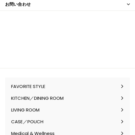
お問い合わせ
FAVORITE STYLE
サ
ブ
KITCHEN／DINING ROOM
メ
サ
ニ
ブ
LIVING ROOM
ュ
メ
サ
ー
ニ
ブ
CASE／POUCH
を
ュ
メ
サ
開
ー
ニ
ブ
Medical & Wellness
く